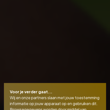
Voor je verder gaat...
Wij en onze partners slaan met jouw toestemming
informatie op jouw apparaat op en gebruiken dit.
Browsegegevens worden door middel van