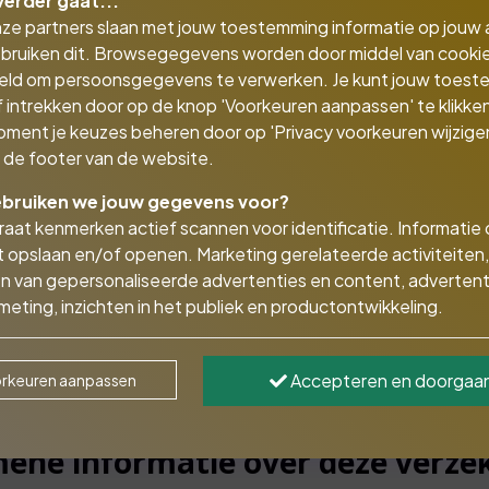
verder gaat...
nze partners slaan met jouw toestemming informatie op jouw
bruiken dit. Browsegegevens worden door middel van cooki
eld om persoonsgegevens te verwerken. Je kunt jouw toes
 intrekken door op de knop 'Voorkeuren aanpassen' te klikken
oment je keuzes beheren door op 'Privacy voorkeuren wijzigen
in de footer van de website.
bruiken we jouw gegevens voor?
aat kenmerken actief scannen voor identificatie. Informatie
 opslaan en/of openen. Marketing gerelateerde activiteiten,
n van gepersonaliseerde advertenties en content, advertent
eting, inzichten in het publiek en productontwikkeling.
Accepteren en doorgaa
rkeuren aanpassen
ene informatie over deze verze