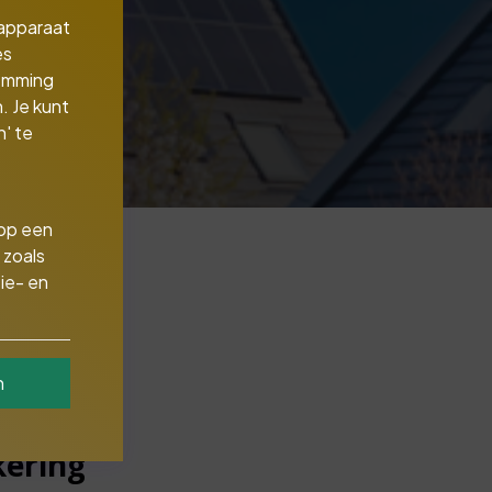
 apparaat
es
temming
. Je kunt
' te
 op een
 zoals
ie- en
n
kering