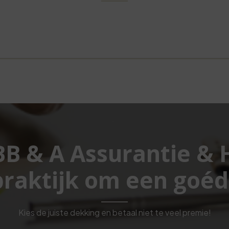
 BB & A Assurantie &
raktijk om een goéd
Kies de juiste dekking en betaal niet te veel premie!