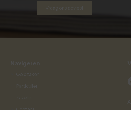
Vraag ons advies!
Navigeren
V
Geldzaken
Particulier
Zakelijk
A
Contact
Webtools