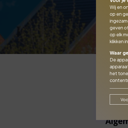
Voor je 
Wij en o
op en ge
ingezam
geven of
op elk m
klikken 
Waar ge
De appar
apparaat
het tone
contentm
Voo
Algem