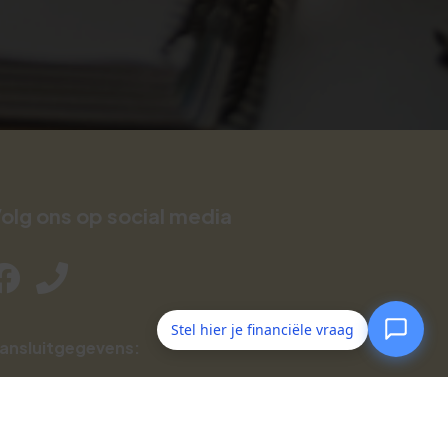
olg ons op social media
Stel hier je financiële vraag
ansluitgegevens:
AFM: 12007894
KiFiD: 300.004776
KvK:
08123934