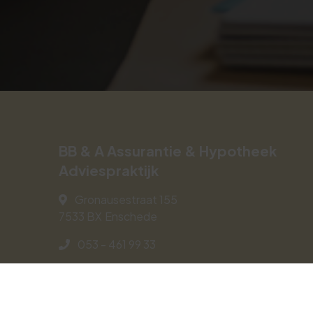
BB & A Assurantie & Hypotheek
Adviespraktijk
Gronausestraat 155
7533 BX
Enschede
053 - 461 99 33
bba@assurantieadviespraktijk.nl