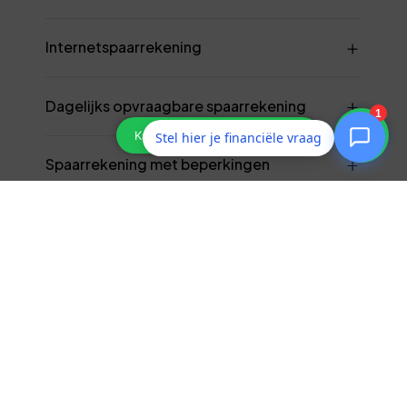
Internetspaarrekening
Dagelijks opvraagbare spaarrekening
Stel hier je financiële vraag
Spaarrekening met beperkingen
Spaarbankboekje
Jeugdrekening