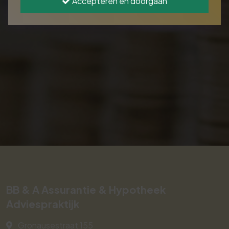
Accepteren en doorgaan
BB & A Assurantie & Hypotheek
Adviespraktijk
Gronausestraat 155