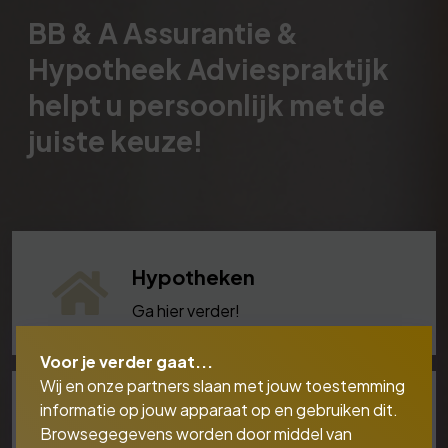
BB & A Assurantie &
Hypotheek Adviespraktijk
helpt u persoonlijk met de
juiste keuze!
Hypotheken
Ga hier verder!
Voor je verder gaat...
Wij en onze partners slaan met jouw toestemming
informatie op jouw apparaat op en gebruiken dit.
Lenen & Sparen
Browsegegevens worden door middel van