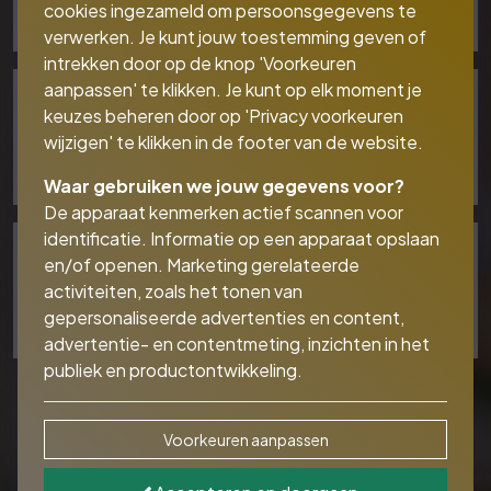
Ga hier verder!
cookies ingezameld om persoonsgegevens te
verwerken. Je kunt jouw toestemming geven of
intrekken door op de knop 'Voorkeuren
aanpassen' te klikken. Je kunt op elk moment je
keuzes beheren door op 'Privacy voorkeuren
Bedrijfs financiering
wijzigen' te klikken in de footer van de website.
Ga hier verder!
Waar gebruiken we jouw gegevens voor?
De apparaat kenmerken actief scannen voor
identificatie. Informatie op een apparaat opslaan
en/of openen. Marketing gerelateerde
Financiële planning
activiteiten, zoals het tonen van
Ga hier verder!
gepersonaliseerde advertenties en content,
advertentie- en contentmeting, inzichten in het
publiek en productontwikkeling.
Voorkeuren aanpassen