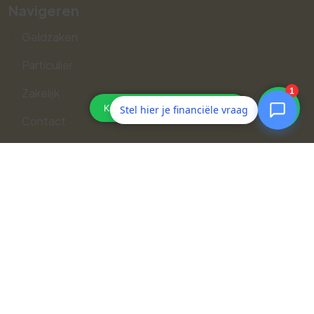
Navigeren
Geldzaken
Particulier
Zakelijk
Stel hier je financiële vraag
Contact
Webtools
Volg ons op social media
Aansluitgegevens:
AFM: 12007894