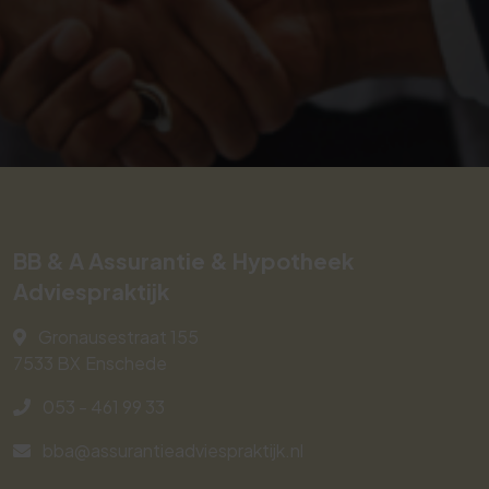
BB & A Assurantie & Hypotheek
Adviespraktijk
Gronausestraat 155
7533 BX
Enschede
053 - 461 99 33
bba@assurantieadviespraktijk.nl