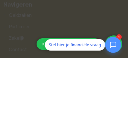
Navigeren
Geldzaken
Particulier
Zakelijk
Stel hier je financiële vraag
Contact
Webtools
Volg ons op social media
Aansluitgegevens:
AFM: 12007894