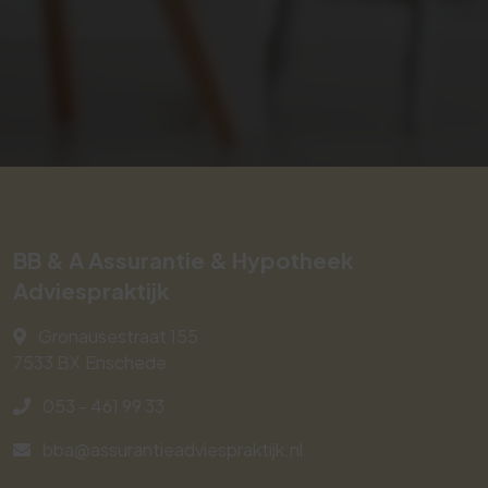
BB & A Assurantie & Hypotheek
Adviespraktijk
Gronausestraat 155
7533 BX
Enschede
053 - 461 99 33
bba@assurantieadviespraktijk.nl