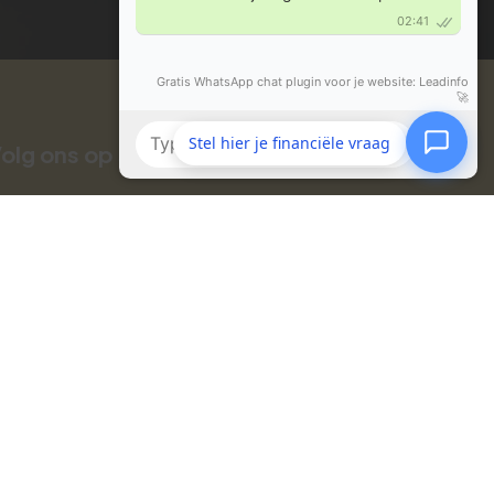
Stel hier je financiële vraag
olg ons op social media
ansluitgegevens:
AFM: 12007894
KiFiD: 300.004776
KvK:
08123934
AVB: Schouten onder polisnummer 222050