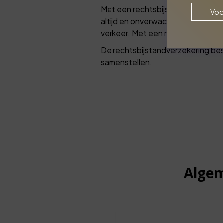
Met een rechtsbijstandverzekering
Voo
altijd en onverwachts ontstaan. 
verkeer. Met een rechtsbijstandver
De rechtsbijstandverzekering bes
samenstellen.
Algem