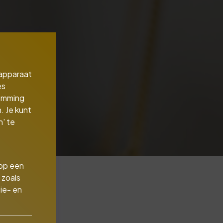
 apparaat
es
temming
. Je kunt
' te
 op een
 zoals
ie- en
p