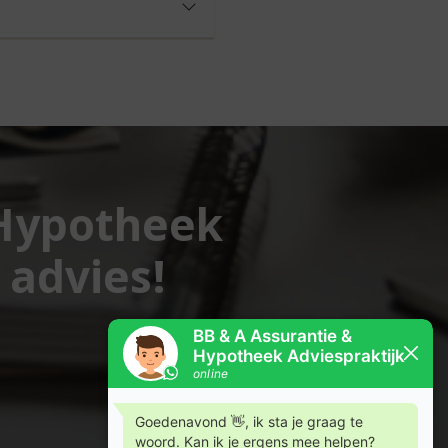
 Hypotheek
 advies!