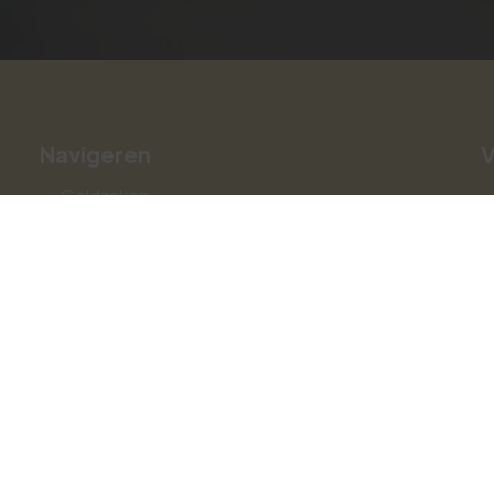
Navigeren
V
Geldzaken
Particulier
Zakelijk
A
Contact
Webtools