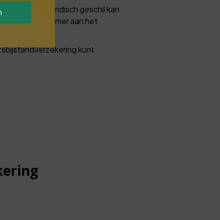
geschil. Een juridisch geschil kan
n
er of als deelnemer aan het
tsbijstandverzekering kunt
kering