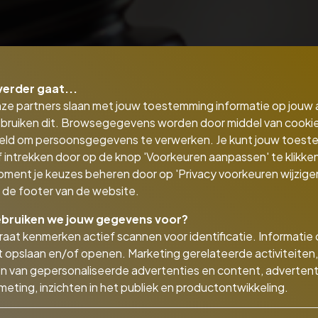
verder gaat...
nze partners slaan met jouw toestemming informatie op jouw
bruiken dit. Browsegegevens worden door middel van cooki
eld om persoonsgegevens te verwerken. Je kunt jouw toes
 intrekken door op de knop 'Voorkeuren aanpassen' te klikken
oment je keuzes beheren door op 'Privacy voorkeuren wijzigen
in de footer van de website.
bruiken we jouw gegevens voor?
aat kenmerken actief scannen voor identificatie. Informatie
 opslaan en/of openen. Marketing gerelateerde activiteiten,
n van gepersonaliseerde advertenties en content, advertent
24/7 verzekerd van juridische hul
eting, inzichten in het publiek en productontwikkeling.