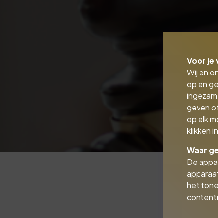
Voor je 
Wij en o
op en ge
ingezam
geven of
op elk m
klikken 
Waar ge
De appar
apparaat
het tone
contentm