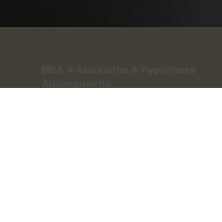
BB & A Assurantie & Hypotheek
Adviespraktijk
Gronausestraat 155
7533 BX
Enschede
053 - 461 99 33
bba@assurantieadviespraktijk.nl