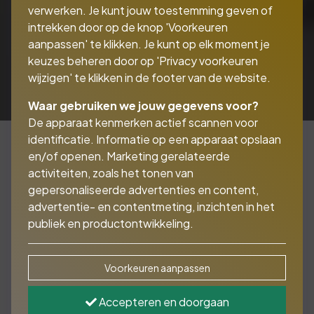
verwerken. Je kunt jouw toestemming geven of
intrekken door op de knop 'Voorkeuren
aanpassen' te klikken. Je kunt op elk moment je
keuzes beheren door op 'Privacy voorkeuren
wijzigen' te klikken in de footer van de website.
Waar gebruiken we jouw gegevens voor?
De apparaat kenmerken actief scannen voor
identificatie. Informatie op een apparaat opslaan
en/of openen. Marketing gerelateerde
activiteiten, zoals het tonen van
Verzeker alleen de echte
gepersonaliseerde advertenties en content,
risico’s
advertentie- en contentmeting, inzichten in het
publiek en productontwikkeling.
Met een tandartsverzekering zijn ook uw
Voorkeuren aanpassen
tanden goed verzekerd. U kunt kiezen uit
3 tandartsverzekeringen. Zo zit er altijd wel 1
Accepteren en doorgaan
bij die bij u past. Goed om te weten: een