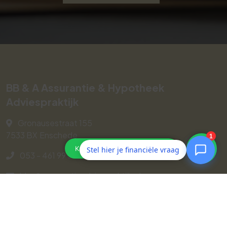
BB & A Assurantie & Hypotheek
Adviespraktijk
Gronausestraat 155
7533 BX
Enschede
Stel hier je financiële vraag
053 - 461 99 33
bba@assurantieadviespraktijk.nl
Navigeren
Geldzaken