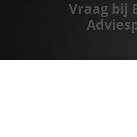
Vraag bij
Adviesp
BB & A Assurantie & Hypotheek
Adviespraktijk