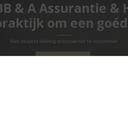
 BB & A Assurantie &
raktijk om een goéd
Kies de juiste dekking en betaal niet te veel premie!
Vraag ons advies!
Navigeren
V
Geldzaken