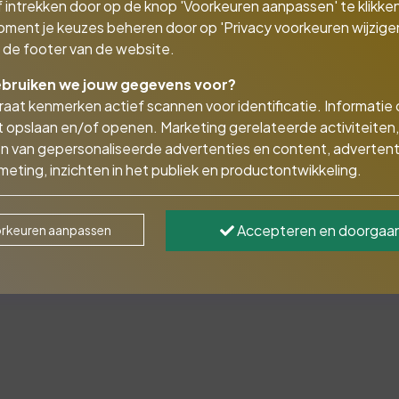
 intrekken door op de knop 'Voorkeuren aanpassen' te klikken
oment je keuzes beheren door op 'Privacy voorkeuren wijzigen
in de footer van de website.
bruiken we jouw gegevens voor?
aat kenmerken actief scannen voor identificatie. Informatie
 opslaan en/of openen. Marketing gerelateerde activiteiten,
n van gepersonaliseerde advertenties en content, advertent
tmobiel moet u minimaal WA ve
eting, inzichten in het publiek en productontwikkeling.
eidsverzekering (WA) bent u verzekerd voor schade die u me
Accepteren en doorgaa
rkeuren aanpassen
 of het motorvoertuig van iemand anders.
tgebreidere scootmobielverzekering? Kies dan voor Volledig 