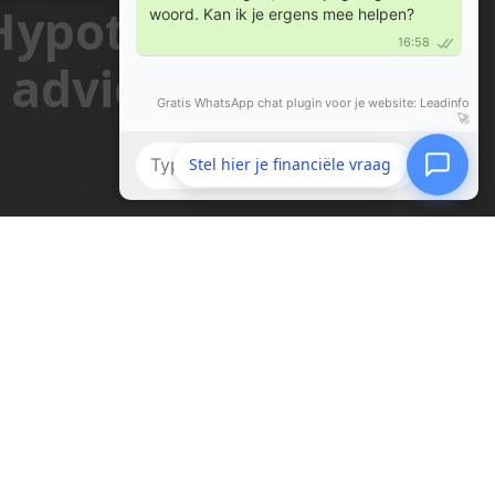
 Hypotheek
 advies!
Stel hier je financiële vraag
olg ons op social media