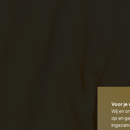
Voor je 
Wij en o
op en ge
ingezam