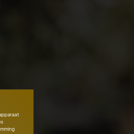
 apparaat
es
temming