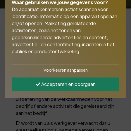
Waar gebruiken we jouw gegevens voor?
De apparaat kenmerken actief scannen voor
identificatie. Informatie op een apparaat opslaan
en/of openen. Marketing gerelateerde
activiteiten, zoals het tonen van
De Schadeverzekering voor werknemers gaat
gepersonaliseerde advertenties en content,
verder waar de Aansprakelijkheidsverzekering
advertentie- en contentmeting, inzichten in het
voor bedrijven (AVB) stopt. Iedere
publiek en productontwikkeling.
ondernemer is verplicht zich als goed
werkgever te gedragen. Dit gaat verder dan
alleen veilige werkomstandigheden.
Voorkeuren aanpassen
De Schadeverzekering voor Werknemers dekt
Accepteren en doorgaan
de schade van een werknemer door
ongevallen die plaats vinden tijdens de
uitoefening van de werkzaamheden voor het
bedrijf of andere activiteit die gerelateerd zijn
aan het bedrijf.
Er wordt van u als werkgever verwacht dat u
weet welke risico’s uw medewerkers lopen