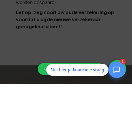
worden bespaard!
Let op: zeg nooit uw oude verzekering op
voordat u bij de nieuwe verzekeraar
goedgekeurd bent!
Stel hier je financiële vraag