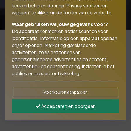
keuzes beheren door op 'Privacy voorkeuren
wijzigen' te klikken in de footer van de website.
Waar gebruiken we jouw gegevens voor?
De apparaat kenmerken actief scannen voor
identificatie. Informatie op een apparaat opslaan
en/of openen. Marketing gerelateerde
activiteiten, zoals het tonen van
U kent het als ondernemer vast wel. U levert
gepersonaliseerde advertenties en content,
uw product of dienst aan uw klanten, stuurt
advertentie- en contentmeting, inzichten in het
ze een factuur maar ze betalen niet allemaal
publiek en productontwikkeling.
even snel. Ondertussen heeft u zelf facturen
liggen die betaald moeten worden of wilt u
uw bedrijfsplannen realiseren maar daar heeft
Voorkeuren aanpassen
u het geld niet voor. Dat kan voor problemen
zorgen. Met een debiteurenfinanciering is dat
Accepteren en doorgaan
opgelost.